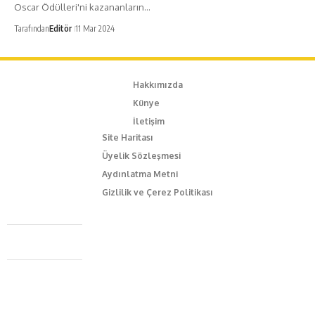
Oscar Ödülleri'ni kazananların…
Tarafından
Editör
11 Mar 2024
Hakkımızda
Künye
İletişim
Site Haritası
Üyelik Sözleşmesi
Aydınlatma Metni
Gizlilik ve Çerez Politikası
Caferağa Mah. Dr. Şakir Paşa Sok. No3/A Kadıköy İstanbul
+90 543 345 46 00
info@episodemag.com