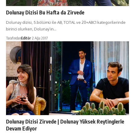
Dolunay Dizisi Bu Hafta da Zirvede
Dolunay dizisi, 5.bölümü ile AB, TOTAL ve 20+ABC1 kategorilerinde
birinci olurken, Dolunay’ın…
Tarafından
Editör
2 Ağu 2017
Dolunay Dizisi Zirvede | Dolunay Yüksek Reytinglerle
Devam Ediyor