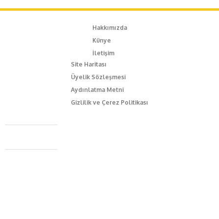
Hakkımızda
Künye
İletişim
Site Haritası
Üyelik Sözleşmesi
Aydınlatma Metni
Gizlilik ve Çerez Politikası
Caferağa Mah. Dr. Şakir Paşa Sok. No3/A Kadıköy İstanbul
+90 543 345 46 00
info@episodemag.com