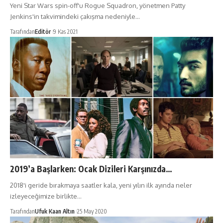
Yeni Star Wars spin-off'u Rogue Squadron, yönetmen Patty
Jenkins'in takvimindeki çakışma nedeniyle…
Tarafından
Editör
9 Kas 2021
2019’a Başlarken: Ocak Dizileri Karşınızda…
2018'i geride bırakmaya saatler kala, yeni yılın ilk ayında neler
izleyeceğimize birlikte…
Tarafından
Ufuk Kaan Altın
25 May 2020