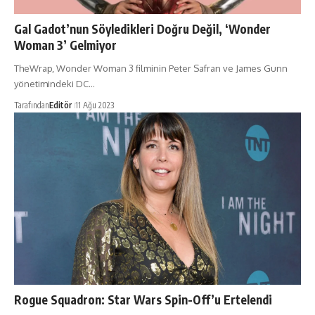
Gal Gadot’nun Söyledikleri Doğru Değil, ‘Wonder
Woman 3’ Gelmiyor
TheWrap, Wonder Woman 3 filminin Peter Safran ve James Gunn
yönetimindeki DC…
Tarafından
Editör
11 Ağu 2023
Rogue Squadron: Star Wars Spin-Off’u Ertelendi