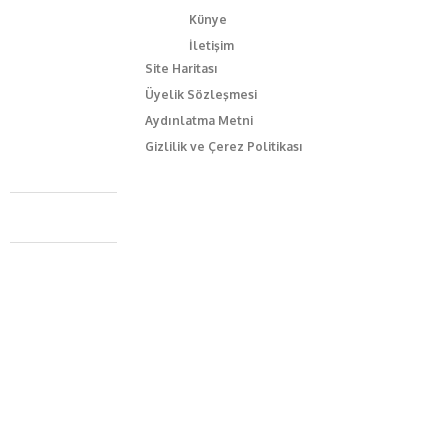
Künye
İletişim
Site Haritası
Üyelik Sözleşmesi
Aydınlatma Metni
Gizlilik ve Çerez Politikası
Caferağa Mah. Dr. Şakir Paşa Sok. No3/A Kadıköy İstanbul
+90 543 345 46 00
info@episodemag.com
Bizi Takip Et!