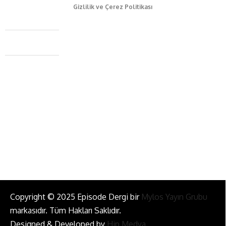
Gizlilik ve Çerez Politikası
Caferağa Mah. Dr. Şakir Paşa Sok. No3/A Kadıköy İstanbul
+90 543 345 46 00
info@episodemag.com
Bizi Takip Et!
Copyright © 2025 Episode Dergi bir
Mylos Yayın Grubu
markasıdır. Tüm Hakları Saklıdır.
Designed & Developed by
Hip Medya