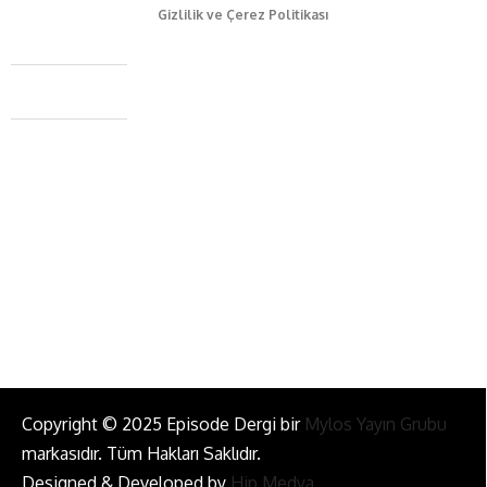
Gizlilik ve Çerez Politikası
Caferağa Mah. Dr. Şakir Paşa Sok. No3/A Kadıköy İstanbul
+90 543 345 46 00
info@episodemag.com
Bizi Takip Et!
Copyright © 2025 Episode Dergi bir
Mylos Yayın Grubu
markasıdır. Tüm Hakları Saklıdır.
Designed & Developed by
Hip Medya