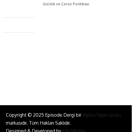
Gizlilik ve Çerez Politikası
Caferağa Mah. Dr. Şakir Paşa Sok. No3/A Kadıköy İstanbul
+90 543 345 46 00
info@episodemag.com
Bizi Takip Et!
Copyright © 2025 Episode Dergi bir
Mylos Yayın Grubu
markasıdır. Tüm Hakları Saklıdır.
Designed & Developed by
Hip Medya