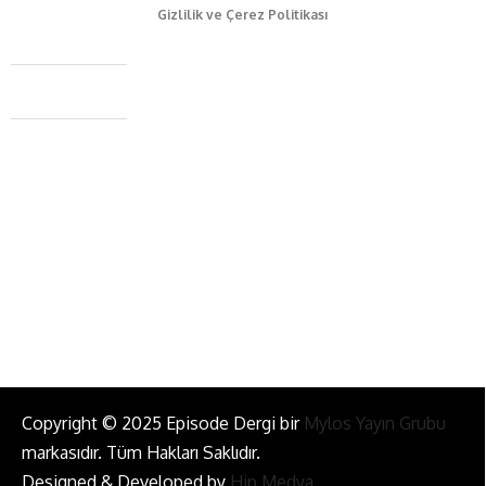
Gizlilik ve Çerez Politikası
Caferağa Mah. Dr. Şakir Paşa Sok. No3/A Kadıköy İstanbul
+90 543 345 46 00
info@episodemag.com
Bizi Takip Et!
Copyright © 2025 Episode Dergi bir
Mylos Yayın Grubu
markasıdır. Tüm Hakları Saklıdır.
Designed & Developed by
Hip Medya