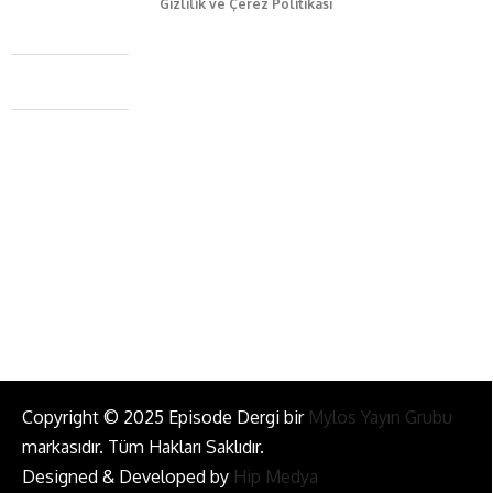
Gizlilik ve Çerez Politikası
Caferağa Mah. Dr. Şakir Paşa Sok. No3/A Kadıköy İstanbul
+90 543 345 46 00
info@episodemag.com
Bizi Takip Et!
Copyright © 2025 Episode Dergi bir
Mylos Yayın Grubu
markasıdır. Tüm Hakları Saklıdır.
Designed & Developed by
Hip Medya