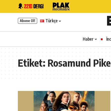
Türkçe
Abone Ol!
Haber
İn
Etiket:
Rosamund Pike