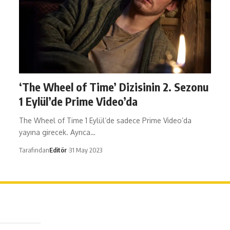
‘The Wheel of Time’ Dizisinin 2. Sezonu
1 Eylül’de Prime Video’da
The Wheel of Time 1 Eylül’de sadece Prime Video’da
yayına girecek. Ayrıca…
Tarafından
Editör
31 May 2023
erağa Mah. Dr. Şakir Paşa Sok. No3/A Kadıköy İstanbul