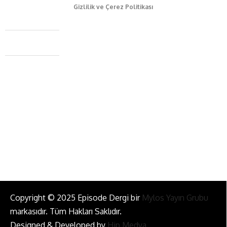
Gizlilik ve Çerez Politikası
Caferağa Mah. Dr. Şakir Paşa Sok. No3/A Kadıköy İstanbul
+90 543 345 46 00
info@episodemag.com
Bizi Takip Et!
Copyright © 2025 Episode Dergi bir
Mylos Yayın Grubu
markasıdır. Tüm Hakları Saklıdır.
Designed & Developed by
Hip Medya