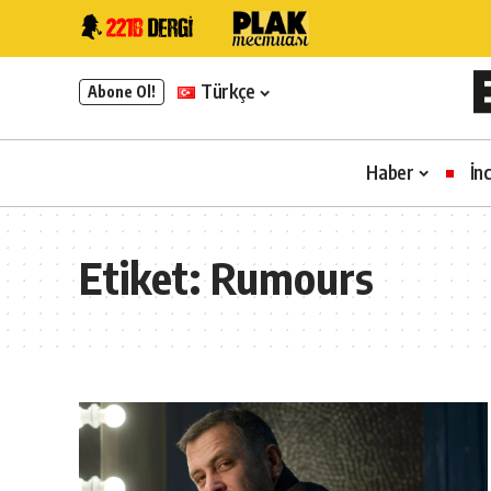
Türkçe
Abone Ol!
Haber
İn
Etiket:
Rumours