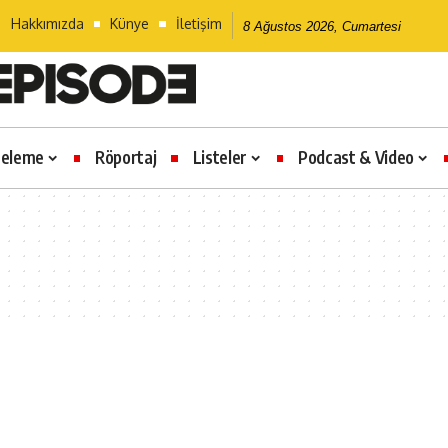
Hakkımızda
Künye
İletişim
8 Ağustos 2026, Cumartesi
celeme
Röportaj
Listeler
Podcast & Video