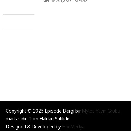
Gizlilik ve Çerez Politikası
Caferağa Mah. Dr. Şakir Paşa Sok. No3/A Kadıköy İstanbul
+90 543 345 46 00
info@episodemag.com
Bizi Takip Et!
Copyright © 2025 Episode Dergi bir
Mylos Yayın Grubu
markasıdır. Tüm Hakları Saklıdır.
Designed & Developed by
Hip Medya