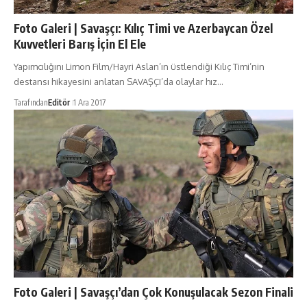
Foto Galeri | Savaşçı: Kılıç Timi ve Azerbaycan Özel
Kuvvetleri Barış İçin El Ele
Yapımcılığını Limon Film/Hayri Aslan’ın üstlendiği Kılıç Timi’nin
destansı hikayesini anlatan SAVAŞÇI’da olaylar hız…
Tarafından
Editör
1 Ara 2017
Foto Galeri | Savaşçı’dan Çok Konuşulacak Sezon Finali