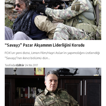
“Savaşçı” Pazar Akşamının Liderliğini Korudu
FOX’un yeni dizisi, Limon Film/Hayri Aslan’ın yapımcılığını üstlendiği
"Savaşçı"nın ikinci bölümü dün…
Tarafından
Editör
24 Nis 2017