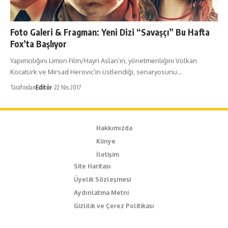
Foto Galeri & Fragman: Yeni Dizi “Savaşçı” Bu Hafta
Fox’ta Başlıyor
Yapımcılığını Limon Film/Hayri Aslan’ın, yönetmenliğini Volkan
Kocatürk ve Mirsad Herovic’in üstlendiği, senaryosunu…
Tarafından
Editör
22 Nis 2017
Hakkımızda
Künye
İletişim
Site Haritası
Üyelik Sözleşmesi
Aydınlatma Metni
Gizlilik ve Çerez Politikası