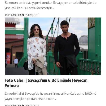
Sezonun en iddialı yapımlarından Savaşçı, onuncu bölümüyle de
yine çok konuşulacak. Mehmetçik…
Tarafından
Editör
15 Haz 2017
Foto Galeri | Savaşçı’nın 6.Bölümünde Heyecan
Fırtınası
Zirvedeki dizi Savaşçı'da heyecan fırtınası! Henüz beşinci bölümü
yayınlanmışken çoktan efsane olan…
Tarafından
Editör
18 May 2017