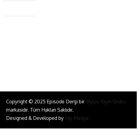
Caferağa Mah. Dr. Şakir Paşa Sok. No3/A Kadıköy İstanbul
+90 543 345 46 00
info@episodemag.com
Bizi Takip Et!
Copyright © 2025 Episode Dergi bir
Mylos Yayın Grubu
markasıdır. Tüm Hakları Saklıdır.
Designed & Developed by
Hip Medya