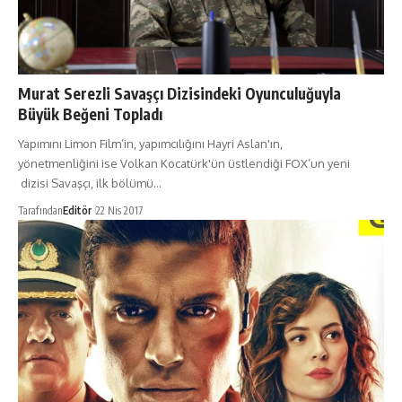
Murat Serezli Savaşçı Dizisindeki Oyunculuğuyla
Büyük Beğeni Topladı
Yapımını Limon Film​’in, yapımcılığını Hayri Aslan'ın,
yönetmenliğini ise Volkan Kocatürk'ün üstlendiği FOX’un yeni
dizisi Savaşçı, ilk bölümü…
Tarafından
Editör
22 Nis 2017