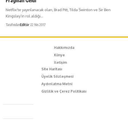
Fragman Geldi
Netflix'te yayınlanacak olan, Brad Pitt, Tilda Swinton ve Sir Ben
Kingsley’in rol aldığı…
Tarafından
Editör
22 Nis 2017
Hakkımızda
Künye
İletişim
Site Haritası
Üyelik Sözleşmesi
Aydınlatma Metni
Gizlilik ve Çerez Politikası
Caferağa Mah. Dr. Şakir Paşa Sok. No3/A Kadıköy İstanbul
+90 543 345 46 00