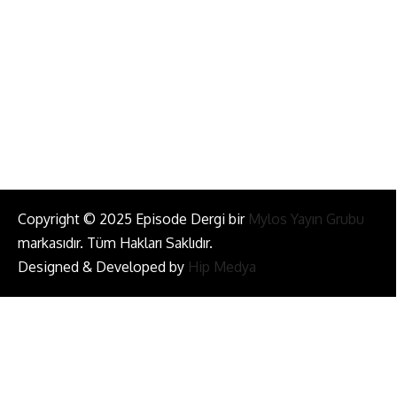
info@episodemag.com
Bizi Takip Et!
Copyright © 2025 Episode Dergi bir
Mylos Yayın Grubu
markasıdır. Tüm Hakları Saklıdır.
Designed & Developed by
Hip Medya