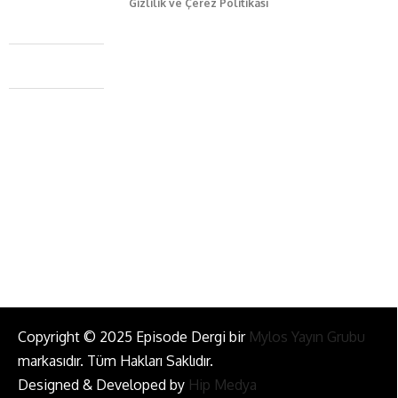
Gizlilik ve Çerez Politikası
Caferağa Mah. Dr. Şakir Paşa Sok. No3/A Kadıköy İstanbul
+90 543 345 46 00
info@episodemag.com
Bizi Takip Et!
Copyright © 2025 Episode Dergi bir
Mylos Yayın Grubu
markasıdır. Tüm Hakları Saklıdır.
Designed & Developed by
Hip Medya