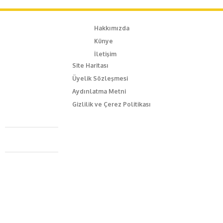
Hakkımızda
Künye
İletişim
Site Haritası
Üyelik Sözleşmesi
Aydınlatma Metni
Gizlilik ve Çerez Politikası
Caferağa Mah. Dr. Şakir Paşa Sok. No3/A Kadıköy İstanbul
+90 543 345 46 00
info@episodemag.com