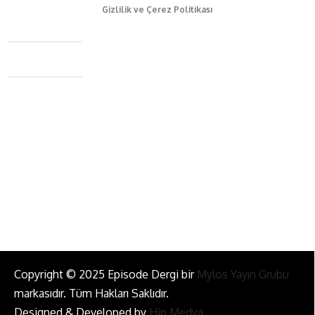
Gizlilik ve Çerez Politikası
Caferağa Mah. Dr. Şakir Paşa Sok. No3/A Kadıköy İstanbul
+90 543 345 46 00
info@episodemag.com
Bizi Takip Et!
Copyright © 2025 Episode Dergi bir
Mylos Yayın Grubu
markasıdır. Tüm Hakları Saklıdır.
Designed & Developed by
Hip Medya