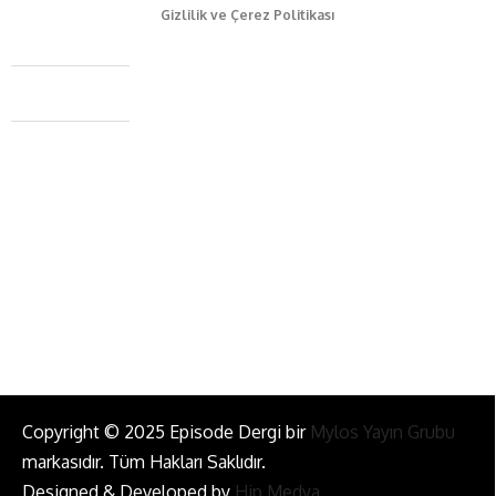
Gizlilik ve Çerez Politikası
Caferağa Mah. Dr. Şakir Paşa Sok. No3/A Kadıköy İstanbul
+90 543 345 46 00
info@episodemag.com
Bizi Takip Et!
Copyright © 2025 Episode Dergi bir
Mylos Yayın Grubu
markasıdır. Tüm Hakları Saklıdır.
Designed & Developed by
Hip Medya