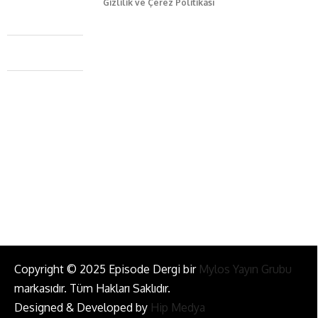
Gizlilik ve Çerez Politikası
Caferağa Mah. Dr. Şakir Paşa Sok. No3/A Kadıköy İstanbul
+90 543 345 46 00
info@episodemag.com
Bizi Takip Et!
Copyright © 2025 Episode Dergi bir
Mylos Yayın Grubu
markasıdır. Tüm Hakları Saklıdır.
Designed & Developed by
Hip Medya