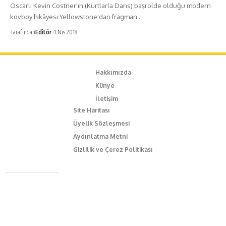
Oscarlı Kevin Costner'ın (Kurtlarla Dans) başrolde olduğu modern
kovboy hikâyesi Yellowstone'dan fragman…
Tarafından
Editör
1 Nis 2018
Hakkımızda
Künye
İletişim
Site Haritası
Üyelik Sözleşmesi
Aydınlatma Metni
Gizlilik ve Çerez Politikası
Caferağa Mah. Dr. Şakir Paşa Sok. No3/A Kadıköy İstanbul
+90 543 345 46 00
info@episodemag.com