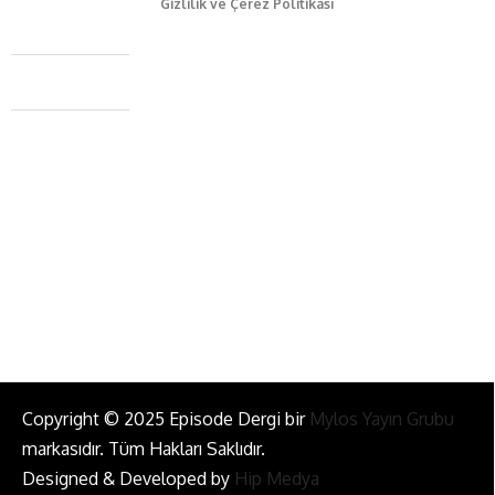
Gizlilik ve Çerez Politikası
Caferağa Mah. Dr. Şakir Paşa Sok. No3/A Kadıköy İstanbul
+90 543 345 46 00
info@episodemag.com
Bizi Takip Et!
Copyright © 2025 Episode Dergi bir
Mylos Yayın Grubu
markasıdır. Tüm Hakları Saklıdır.
Designed & Developed by
Hip Medya