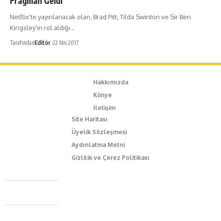
Fragman Geldi
Netflix'te yayınlanacak olan, Brad Pitt, Tilda Swinton ve Sir Ben
Kingsley’in rol aldığı…
Tarafından
Editör
22 Nis 2017
Hakkımızda
Künye
İletişim
Site Haritası
Üyelik Sözleşmesi
Aydınlatma Metni
Gizlilik ve Çerez Politikası
Caferağa Mah. Dr. Şakir Paşa Sok. No3/A Kadıköy İstanbul
+90 543 345 46 00