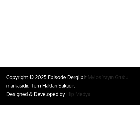
info@episodemag.com
Bizi Takip Et!
Copyright © 2025 Episode Dergi bir
Mylos Yayın Grubu
markasıdır. Tüm Hakları Saklıdır.
Designed & Developed by
Hip Medya