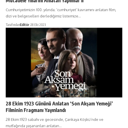
Mücadele Yıllarını Anlatan Yapımlar II
Cumhuriyetimizin 100. yılında; ‘cumhuriyet’ kavramını anlatan film,
dizi ve belgeselleri derlediğimiz listemize…
Tarafından
Editör
28 Eki 2023
28 Ekim 1923 Gününü Anlatan ‘Son Akşam Yemeği’
Filminin Fragmanı Yayınlandı
28 Ekim 1923 sabahı ve gecesinde, Çankaya Köşkü’nde ve
mutfağında yaşananları anlatan…