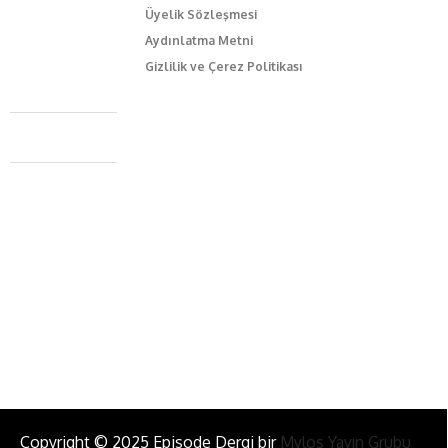
Üyelik Sözleşmesi
Aydınlatma Metni
Gizlilik ve Çerez Politikası
Caferağa Mah. Dr. Şakir Paşa Sok. No3/A Kadıköy İstanbul
+90 543 345 46 00
info@episodemag.com
Bizi Takip Et!
Copyright © 2025 Episode Dergi bir
Mylos Yayın Grubu