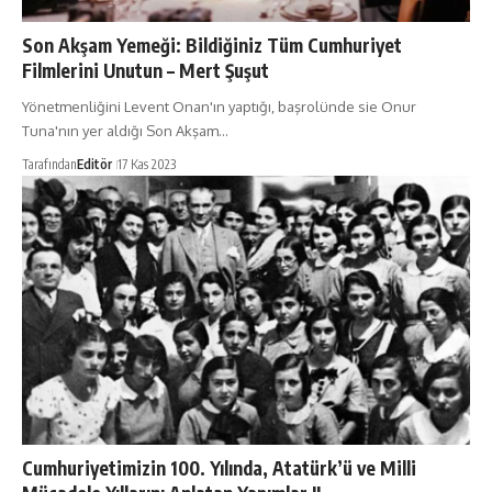
Son Akşam Yemeği: Bildiğiniz Tüm Cumhuriyet
Filmlerini Unutun – Mert Şuşut
Yönetmenliğini Levent Onan'ın yaptığı, başrolünde sie Onur
Tuna'nın yer aldığı Son Akşam…
Tarafından
Editör
17 Kas 2023
Cumhuriyetimizin 100. Yılında, Atatürk’ü ve Milli