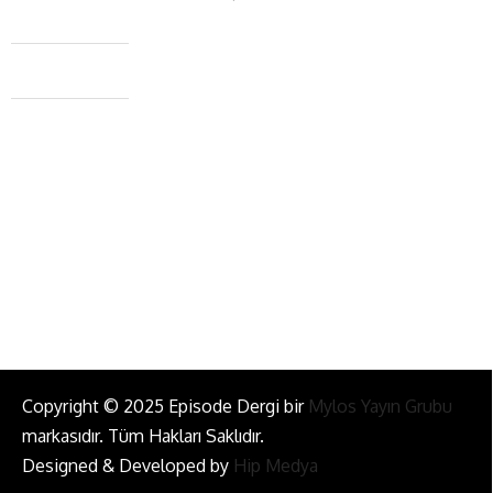
Caferağa Mah. Dr. Şakir Paşa Sok. No3/A Kadıköy İstanbul
+90 543 345 46 00
info@episodemag.com
Bizi Takip Et!
Copyright © 2025 Episode Dergi bir
Mylos Yayın Grubu
markasıdır. Tüm Hakları Saklıdır.
Designed & Developed by
Hip Medya