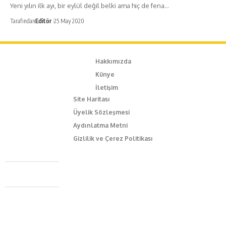
Yeni yılın ilk ayı, bir eylül değil belki ama hiç de fena…
Tarafından
Editör
25 May 2020
Hakkımızda
Künye
İletişim
Site Haritası
Üyelik Sözleşmesi
Aydınlatma Metni
Gizlilik ve Çerez Politikası
Caferağa Mah. Dr. Şakir Paşa Sok. No3/A Kadıköy İstanbul
+90 543 345 46 00
info@episodemag.com