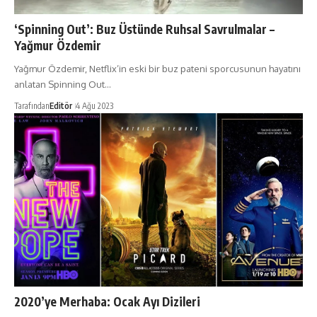
‘Spinning Out’: Buz Üstünde Ruhsal Savrulmalar –
Yağmur Özdemir
Yağmur Özdemir, Netflix’in eski bir buz pateni sporcusunun hayatını
anlatan Spinning Out…
Tarafından
Editör
4 Ağu 2023
2020’ye Merhaba: Ocak Ayı Dizileri