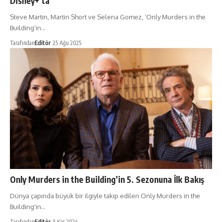
Disney+’ta
Steve Martin, Martin Short ve Selena Gomez, ‘Only Murders in the
Building’in…
Tarafından
Editör
25 Ağu 2025
Only Murders in the Building’in 5. Sezonuna İlk Bakış
Dünya çapında büyük bir ilgiyle takip edilen Only Murders in the
Building'in…
Tarafından
Editör
5 Kas 2024