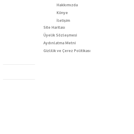
Hakkımızda
Künye
İletişim
Site Haritası
Üyelik Sözleşmesi
Aydınlatma Metni
Gizlilik ve Çerez Politikası
Caferağa Mah. Dr. Şakir Paşa Sok. No3/A Kadıköy İstanbul
+90 543 345 46 00
info@episodemag.com
Bizi Takip Et!