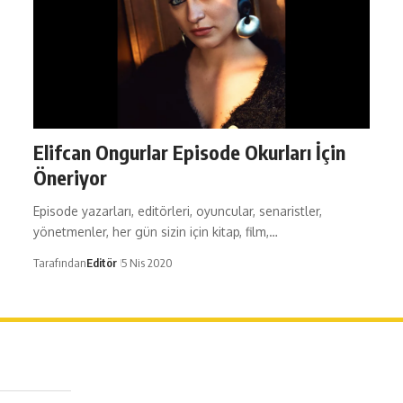
Elifcan Ongurlar Episode Okurları İçin
Öneriyor
Episode yazarları, editörleri, oyuncular, senaristler,
yönetmenler, her gün sizin için kitap, film,…
Tarafından
Editör
5 Nis 2020
erağa Mah. Dr. Şakir Paşa Sok. No3/A Kadıköy İstanbul