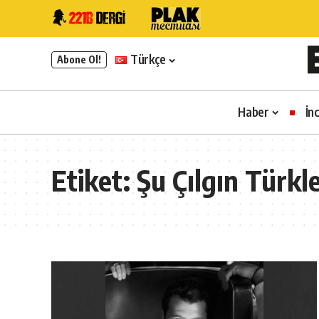
Türkçe
Abone Ol!
Haber
İn
Etiket:
Şu Çılgın Türkl