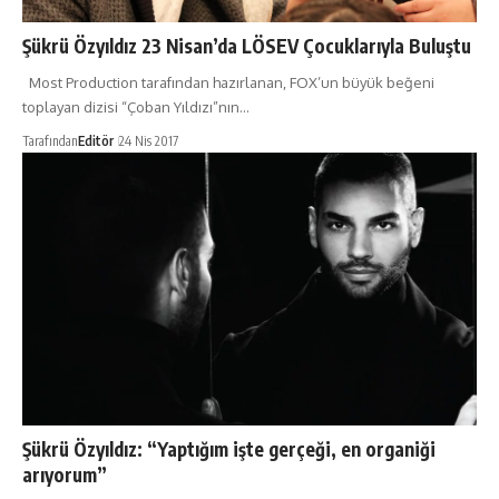
Şükrü Özyıldız 23 Nisan’da LÖSEV Çocuklarıyla Buluştu
Most Production tarafından hazırlanan, FOX’un büyük beğeni
toplayan dizisi “Çoban Yıldızı”nın…
Tarafından
Editör
24 Nis 2017
Şükrü Özyıldız: “Yaptığım işte gerçeği, en organiği
arıyorum”