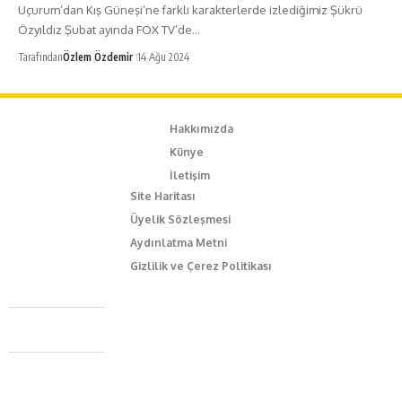
Uçurum’dan Kış Güneşi’ne farklı karakterlerde izlediğimiz Şükrü
Özyıldız Şubat ayında FOX TV’de…
Tarafından
Özlem Özdemir
14 Ağu 2024
Hakkımızda
Künye
İletişim
Site Haritası
Üyelik Sözleşmesi
Aydınlatma Metni
Gizlilik ve Çerez Politikası
Caferağa Mah. Dr. Şakir Paşa Sok. No3/A Kadıköy İstanbul
+90 543 345 46 00
info@episodemag.com