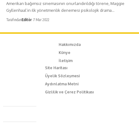
Amerikan bağımsız sinemasının onurlandırıldığı törene, Maggie
Gyllenhaal’ın ilk yönetmenlik denemesi psikolojik drama…
Tarafından
Editör
7 Mar 2022
Hakkımızda
Künye
İletişim
Site Haritası
Üyelik Sözleşmesi
Aydınlatma Metni
Gizlilik ve Çerez Politikası
Caferağa Mah. Dr. Şakir Paşa Sok. No3/A Kadıköy İstanbul
+90 543 345 46 00
info@episodemag.com