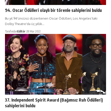
94. Oscar Ödülleri olaylı bir törenle sahiplerini buldu
Bu yıl 94'üncüsü düzenlenen Oscar Ödülleri, Los Angeles’taki
Dolby Theatre'da üç yıllık…
Tarafından
Editör
28 Mar 2022
37. Independent Spirit Award (Bağımsız Ruh Ödülleri)
sahiplerini buldu