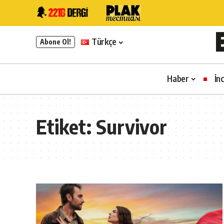
Türkçe
Abone Ol!
Haber
İn
Etiket:
Survivor