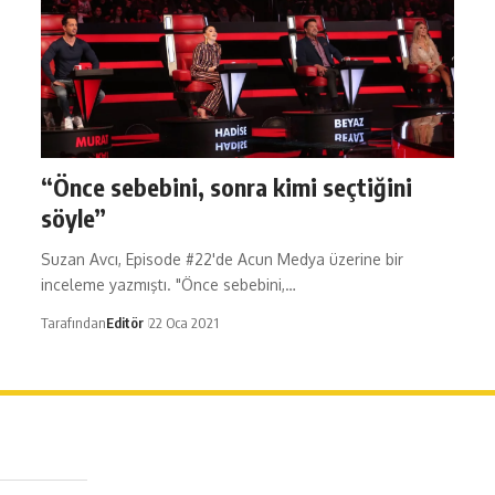
“Önce sebebini, sonra kimi seçtiğini
söyle”
Suzan Avcı, Episode #22'de Acun Medya üzerine bir
inceleme yazmıştı. "Önce sebebini,…
Tarafından
Editör
22 Oca 2021
erağa Mah. Dr. Şakir Paşa Sok. No3/A Kadıköy İstanbul