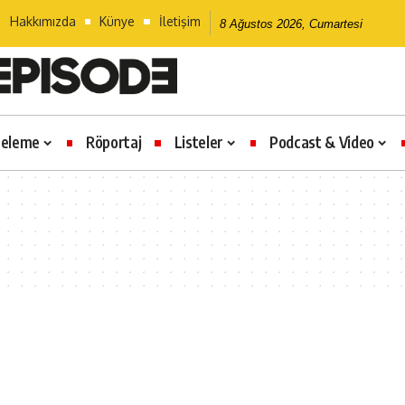
Hakkımızda
Künye
İletişim
8 Ağustos 2026, Cumartesi
celeme
Röportaj
Listeler
Podcast & Video