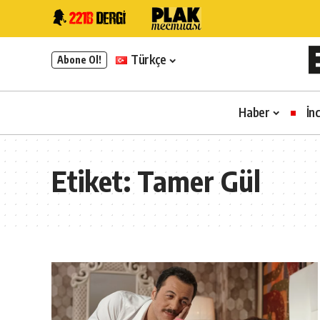
Türkçe
Abone Ol!
Haber
İn
Etiket:
Tamer Gül