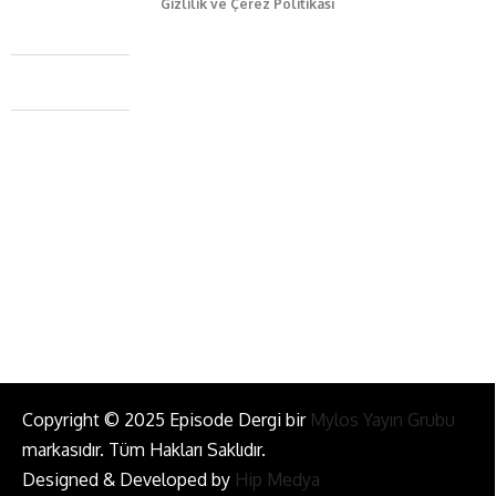
Gizlilik ve Çerez Politikası
Caferağa Mah. Dr. Şakir Paşa Sok. No3/A Kadıköy İstanbul
+90 543 345 46 00
info@episodemag.com
Bizi Takip Et!
Copyright © 2025 Episode Dergi bir
Mylos Yayın Grubu
markasıdır. Tüm Hakları Saklıdır.
Designed & Developed by
Hip Medya