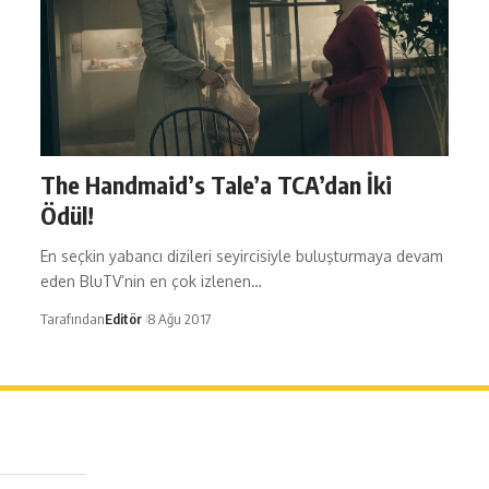
The Handmaid’s Tale’a TCA’dan İki
Ödül!
En seçkin yabancı dizileri seyircisiyle buluşturmaya devam
eden BluTV’nin en çok izlenen…
Tarafından
Editör
8 Ağu 2017
erağa Mah. Dr. Şakir Paşa Sok. No3/A Kadıköy İstanbul