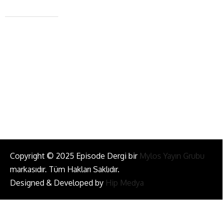
+90 543 345 46 00
info@episodemag.com
Bizi Takip Et!
Copyright © 2025 Episode Dergi bir
Mylos Yayın Grubu
markasıdır. Tüm Hakları Saklıdır.
Designed & Developed by
Hip Medya