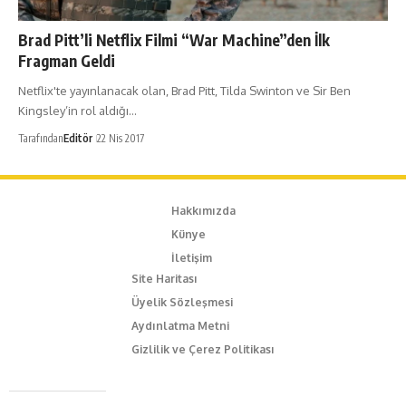
Brad Pitt’li Netflix Filmi “War Machine”den İlk
Fragman Geldi
Netflix'te yayınlanacak olan, Brad Pitt, Tilda Swinton ve Sir Ben
Kingsley’in rol aldığı…
Tarafından
Editör
22 Nis 2017
Hakkımızda
Künye
İletişim
Site Haritası
Üyelik Sözleşmesi
Aydınlatma Metni
Gizlilik ve Çerez Politikası
Caferağa Mah. Dr. Şakir Paşa Sok. No3/A Kadıköy İstanbul