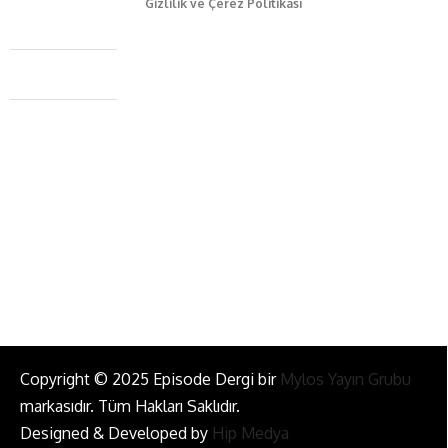
Gizlilik ve Çerez Politikası
Caferağa Mah. Dr. Şakir Paşa Sok. No3/A Kadıköy İstanbul
+90 543 345 46 00
info@episodemag.com
Bizi Takip Et!
Copyright © 2025 Episode Dergi bir
Mylos Yayın Grubu
markasıdır. Tüm Hakları Saklıdır.
Designed & Developed by
Hip Medya