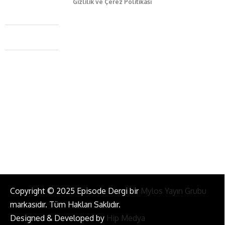
Gizlilik ve Çerez Politikası
Caferağa Mah. Dr. Şakir Paşa Sok. No3/A Kadıköy İstanbul
+90 543 345 46 00
info@episodemag.com
Bizi Takip Et!
Copyright © 2025 Episode Dergi bir
Mylos Yayın Grubu
markasıdır. Tüm Hakları Saklıdır.
Designed & Developed by
Hip Medya