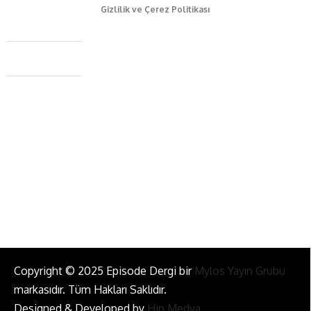
Gizlilik ve Çerez Politikası
Caferağa Mah. Dr. Şakir Paşa Sok. No3/A Kadıköy İstanbul
+90 543 345 46 00
info@episodemag.com
Bizi Takip Et!
Copyright © 2025 Episode Dergi bir
Mylos Yayın Grubu
markasıdır. Tüm Hakları Saklıdır.
Designed & Developed by
Hip Medya