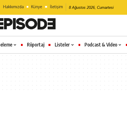
Hakkımızda
Künye
İletişim
8 Ağustos 2026, Cumartesi
celeme
Röportaj
Listeler
Podcast & Video