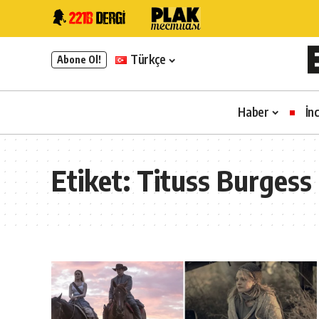
Türkçe
Abone Ol!
Haber
İn
Etiket:
Tituss Burgess