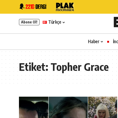
Türkçe
Abone Ol!
Haber
İn
Etiket:
Topher Grace