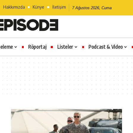
Hakkımızda
Künye
İletişim
7 Ağustos 2026, Cuma
celeme
Röportaj
Listeler
Podcast & Video