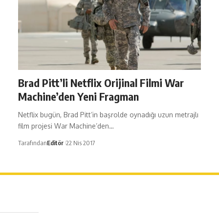
Brad Pitt’li Netflix Orijinal Filmi War
Machine’den Yeni Fragman
Netflix bugün, Brad Pitt’in başrolde oynadığı uzun metrajlı
film projesi War Machine’den…
Tarafından
Editör
22 Nis 2017
erağa Mah. Dr. Şakir Paşa Sok. No3/A Kadıköy İstanbul