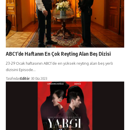
ABC1’de Haftanın En Çok Reyting Alan Beş Dizisi
23-29 Ocak haftasının ABC1’de en yüksek reyting alan beş yerli
dizisini Episode…
Tarafından
Editör
30 Oca 2023