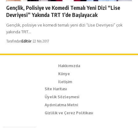
Gençlik, Polisiye ve Komedi Temalı Yeni Dizi “Lise
Devriyesi” Yakında TRT 1’de Başlayacak
Gençlik, polisiye ve komedi temalı yeni dizi “Lise Devriyesi” çok
yakında TRT…
Tarafından
Editör
22 Nis 2017
Hakkımızda
Künye
İletişim
Site Haritası
Üyelik Sözleşmesi
Aydınlatma Metni
Gizlilik ve Çerez Politikası
Caferağa Mah. Dr. Şakir Paşa Sok. No3/A Kadıköy İstanbul