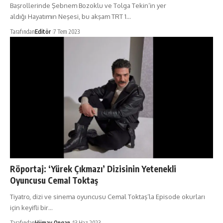
Başrollerinde Şebnem Bozoklu ve Tolga Tekin’in yer
aldığı Hayatımın Neşesi, bu akşam TRT 1…
Tarafından
Editör
7 Tem 2023
Röportaj: ‘Yürek Çıkmazı’ Dizisinin Yetenekli
Oyuncusu Cemal Toktaş
Tiyatro, dizi ve sinema oyuncusu Cemal Toktaş’la Episode okurları
için keyifli bir…
Tarafından
Hümay Ongan
13 Haz 2023