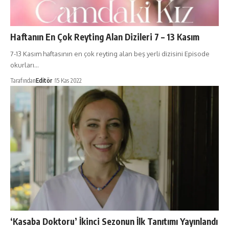
Haftanın En Çok Reyting Alan Dizileri 7 – 13 Kasım
7-13 Kasım haftasının en çok reyting alan beş yerli dizisini Episode
okurları…
Tarafından
Editör
15 Kas 2022
‘Kasaba Doktoru’ İkinci Sezonun İlk Tanıtımı Yayınlandı