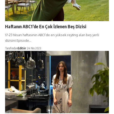
Haftanın ABC1’de En Çok İzlenen Beş Dizisi
17-23 Nisan haftasının ABC1’de en yüksek reyting alan beş yerli
dizisini Episode…
Tarafından
Editör
24 Nis 2023