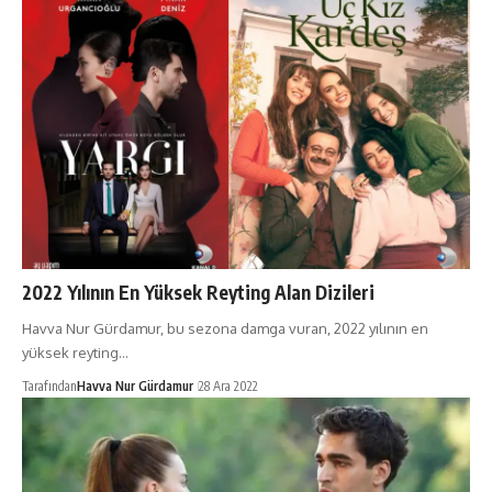
2022 Yılının En Yüksek Reyting Alan Dizileri
Havva Nur Gürdamur, bu sezona damga vuran, 2022 yılının en
yüksek reyting…
Tarafından
Havva Nur Gürdamur
28 Ara 2022