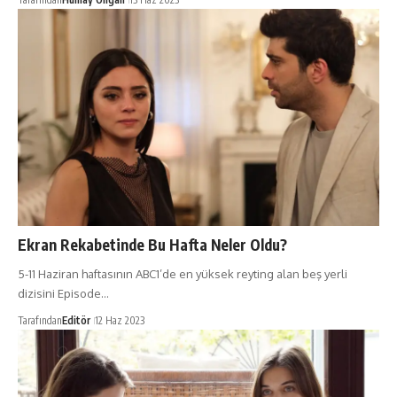
Ekran Rekabetinde Bu Hafta Neler Oldu?
5-11 Haziran haftasının ABC1’de en yüksek reyting alan beş yerli
dizisini Episode…
Tarafından
Editör
12 Haz 2023