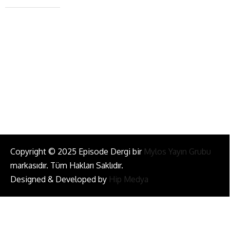
+90 543 345 46 00
info@episodemag.com
Bizi Takip Et!
Copyright © 2025 Episode Dergi bir
Mylos Yayın Grubu
markasıdır. Tüm Hakları Saklıdır.
Designed & Developed by
Hip Medya