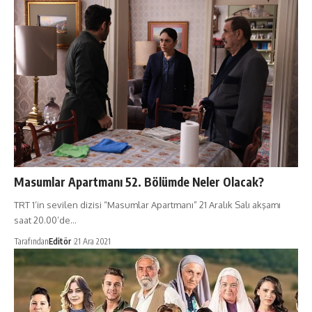
Masumlar Apartmanı 52. Bölümde Neler Olacak?
TRT 1’in sevilen dizisi “Masumlar Apartmanı” 21 Aralık Salı akşamı
saat 20.00’de…
Tarafından
Editör
21 Ara 2021