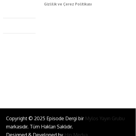
Gizlilik ve Çerez Politikası
Caferağa Mah. Dr. Şakir Paşa Sok. No3/A Kadıköy İstanbul
+90 543 345 46 00
info@episodemag.com
Bizi Takip Et!
Copyright © 2025 Episode Dergi bir
Mylos Yayın Grubu
markasıdır. Tüm Hakları Saklıdır.
Designed & Developed by
Hip Medya