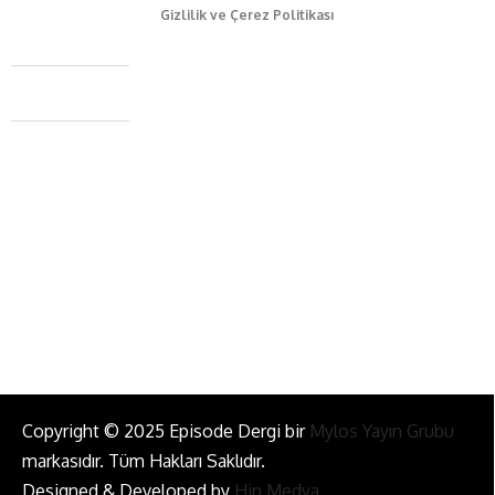
Gizlilik ve Çerez Politikası
Caferağa Mah. Dr. Şakir Paşa Sok. No3/A Kadıköy İstanbul
+90 543 345 46 00
info@episodemag.com
Bizi Takip Et!
Copyright © 2025 Episode Dergi bir
Mylos Yayın Grubu
markasıdır. Tüm Hakları Saklıdır.
Designed & Developed by
Hip Medya