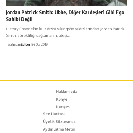
Jordan Patrick Smith: Ubbe, Diğer Kardeşleri Gibi Ego
Sahibi Değil
History Channel'ın kült dizisi Vikings'in yıldızlarından Jordan Patrick
Smith, sürekliliği sağlamanın, ateşi…
Tarafından
Editör
24 Oca 2019
Hakkımızda
Künye
İletişim
Site Haritası
Üyelik Sözleşmesi
Aydınlatma Metni