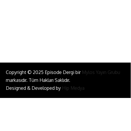
info@episodemag.com
Bizi Takip Et!
Copyright © 2025 Episode Dergi bir
Mylos Yayın Grubu
markasıdır. Tüm Hakları Saklıdır.
Designed & Developed by
Hip Medya