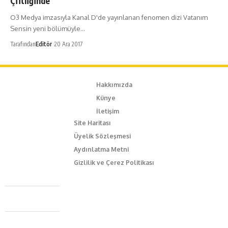
Çiftliğinde
O3 Medya imzasıyla Kanal D'de yayınlanan fenomen dizi Vatanım
Sensin yeni bölümüyle…
Tarafından
Editör
20 Ara 2017
Hakkımızda
Künye
İletişim
Site Haritası
Üyelik Sözleşmesi
Aydınlatma Metni
Gizlilik ve Çerez Politikası
Caferağa Mah. Dr. Şakir Paşa Sok. No3/A Kadıköy İstanbul
+90 543 345 46 00