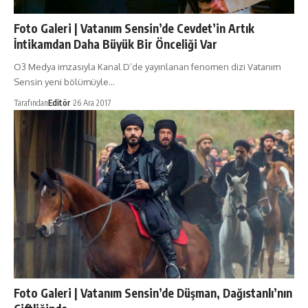
Foto Galeri | Vatanım Sensin’de Cevdet’in Artık
İntikamdan Daha Büyük Bir Önceliği Var
O3 Medya imzasıyla Kanal D’de yayınlanan fenomen dizi Vatanım
Sensin yeni bölümüyle…
Tarafından
Editör
26 Ara 2017
Foto Galeri | Vatanım Sensin’de Düşman, Dağıstanlı’nın