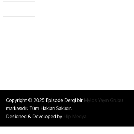
Caferağa Mah. Dr. Şakir Paşa Sok. No3/A Kadıköy İstanbul
+90 543 345 46 00
info@episodemag.com
Bizi Takip Et!
Copyright © 2025 Episode Dergi bir
Mylos Yayın Grubu
markasıdır. Tüm Hakları Saklıdır.
Designed & Developed by
Hip Medya