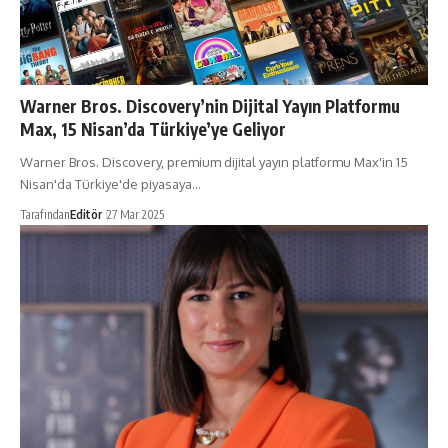
Warner Bros. Discovery’nin Dijital Yayın Platformu
Max, 15 Nisan’da Türkiye’ye Geliyor
Warner Bros. Discovery, premium dijital yayın platformu Max'in 15
Nisan'da Türkiye'de piyasaya…
Tarafından
Editör
27 Mar 2025