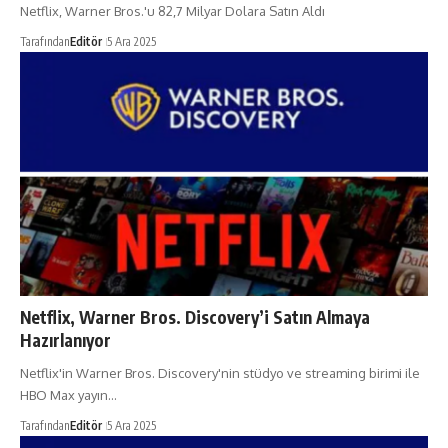
Netflix, Warner Bros.'u 82,7 Milyar Dolara Satın Aldı
Tarafından
Editör
5 Ara 2025
Netflix, Warner Bros. Discovery’i Satın Almaya
Hazırlanıyor
Netflix'in Warner Bros. Discovery'nin stüdyo ve streaming birimi ile
HBO Max yayın…
Tarafından
Editör
5 Ara 2025