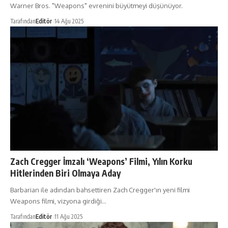
Warner Bros. "Weapons" evrenini büyütmeyi düşünüyor.
Tarafından
Editör
14 Ağu 2025
Zach Cregger İmzalı ‘Weapons’ Filmi, Yılın Korku
Hitlerinden Biri Olmaya Aday
Barbarian ile adından bahsettiren Zach Cregger'ın yeni filmi
Weapons filmi, vizyona girdiği…
Tarafından
Editör
11 Ağu 2025