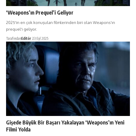
‘Weapons’ın Prequel’i Geliyor
2025'in en çok konuşulan filmlerinden biri olan Weapons'ın
prequel'i geliyor.
Tarafından
Editör
23 Eyl 2025
Gişede Büyük Bir Başarı Yakalayan ‘Weapons’ın Yeni
Filmi Yolda