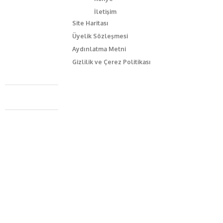
İletişim
Site Haritası
Üyelik Sözleşmesi
Aydınlatma Metni
Gizlilik ve Çerez Politikası
Caferağa Mah. Dr. Şakir Paşa Sok. No3/A Kadıköy İstanbul
+90 543 345 46 00
info@episodemag.com
Bizi Takip Et!