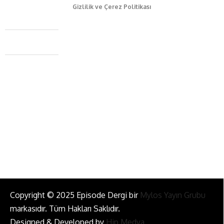
Gizlilik ve Çerez Politikası
Caferağa Mah. Dr. Şakir Paşa Sok. No3/A Kadıköy İstanbul
+90 543 345 46 00
info@episodemag.com
Bizi Takip Et!
Copyright © 2025 Episode Dergi bir
Mylos Yayın Grubu
markasıdır. Tüm Hakları Saklıdır.
Designed & Developed by
Hip Medya