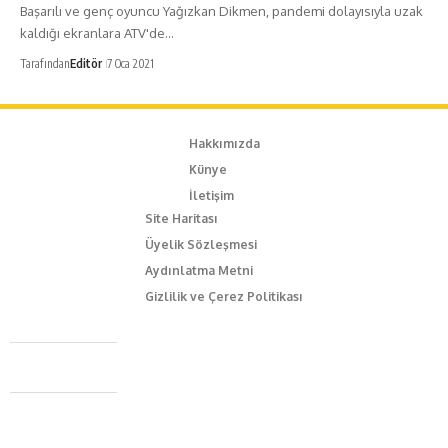
Başarılı ve genç oyuncu Yağızkan Dikmen, pandemi dolayısıyla uzak
kaldığı ekranlara ATV'de…
Tarafından
Editör
7 Oca 2021
Hakkımızda
Künye
İletişim
Site Haritası
Üyelik Sözleşmesi
Aydınlatma Metni
Gizlilik ve Çerez Politikası
Caferağa Mah. Dr. Şakir Paşa Sok. No3/A Kadıköy İstanbul
+90 543 345 46 00
info@episodemag.com