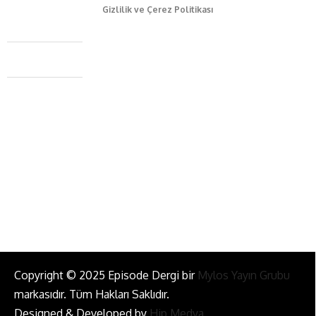
Gizlilik ve Çerez Politikası
Caferağa Mah. Dr. Şakir Paşa Sok. No3/A Kadıköy İstanbul
+90 543 345 46 00
info@episodemag.com
Bizi Takip Et!
Copyright © 2025 Episode Dergi bir
Mylos Yayın Grubu
markasıdır. Tüm Hakları Saklıdır.
Designed & Developed by
Hip Medya