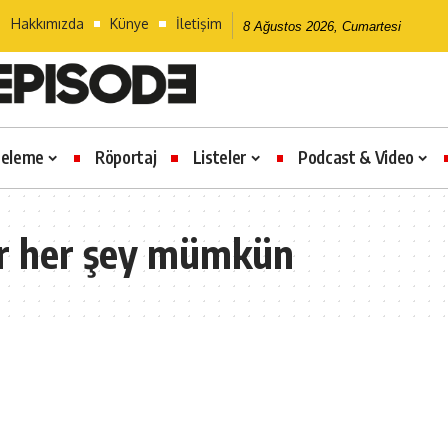
Hakkımızda
Künye
İletişim
8 Ağustos 2026, Cumartesi
celeme
Röportaj
Listeler
Podcast & Video
ler her şey mümkün