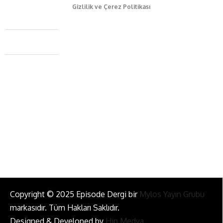
Gizlilik ve Çerez Politikası
Caferağa Mah. Dr. Şakir Paşa Sok. No3/A Kadıköy İstanbul
+90 543 345 46 00
info@episodemag.com
Bizi Takip Et!
Copyright © 2025 Episode Dergi bir
Mylos Yayın Grubu
markasıdır. Tüm Hakları Saklıdır.
Designed & Developed by
Hip Medya